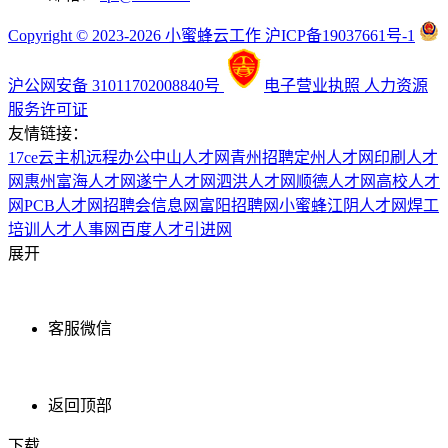
Copyright © 2023-2026 小蜜蜂云工作 沪ICP备19037661号-1
沪公网安备 31011702008840号
电子营业执照
人力资源
服务许可证
友情链接：
17ce
云主机
远程办公
中山人才网
青州招聘
定州人才网
印刷人才
网
惠州富海人才网
遂宁人才网
泗洪人才网
顺德人才网
高校人才
网
PCB人才网
招聘会信息网
富阳招聘网
小蜜蜂
江阴人才网
焊工
培训
人才人事网
百度
人才引进网
展开
客服微信
返回顶部
下载