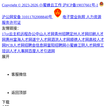
Copyright © 2023-2026 小蜜蜂云工作 沪ICP备19037661号-1
沪公网安备 31011702008840号
电子营业执照
人力资源
服务许可证
友情链接：
17ce
云主机
远程办公
中山人才网
青州招聘
定州人才网
印刷人才
网
惠州富海人才网
遂宁人才网
泗洪人才网
顺德人才网
高校人才
网
PCB人才网
招聘会信息网
富阳招聘网
小蜜蜂
江阴人才网
焊工
培训
人才人事网
百度
人才引进网
展开
客服微信
返回顶部
下载