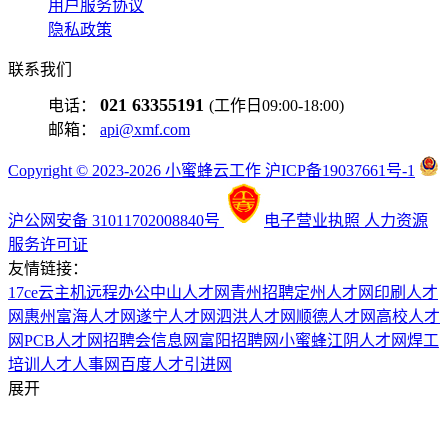
用户服务协议
隐私政策
联系我们
021 63355191
电话：
(工作日09:00-18:00)
邮箱：
api@xmf.com
Copyright © 2023-2026 小蜜蜂云工作 沪ICP备19037661号-1
沪公网安备 31011702008840号
电子营业执照
人力资源
服务许可证
友情链接：
17ce
云主机
远程办公
中山人才网
青州招聘
定州人才网
印刷人才
网
惠州富海人才网
遂宁人才网
泗洪人才网
顺德人才网
高校人才
网
PCB人才网
招聘会信息网
富阳招聘网
小蜜蜂
江阴人才网
焊工
培训
人才人事网
百度
人才引进网
展开