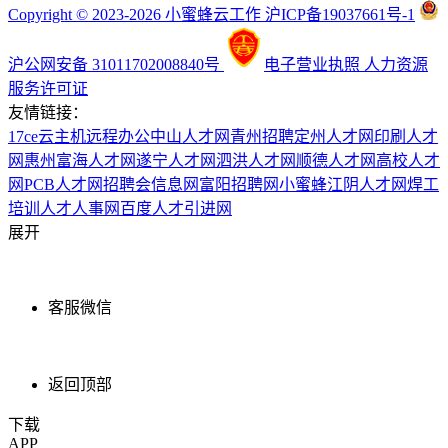
Copyright © 2023-2026 小蜜蜂云工作 沪ICP备19037661号-1
沪公网安备 31011702008840号
电子营业执照
人力资源
服务许可证
友情链接：
17ce
云主机
远程办公
中山人才网
青州招聘
定州人才网
印刷人才
网
惠州富海人才网
遂宁人才网
泗洪人才网
顺德人才网
高校人才
网
PCB人才网
招聘会信息网
富阳招聘网
小蜜蜂
江阴人才网
焊工
培训
人才人事网
百度
人才引进网
展开
客服微信
返回顶部
下载
APP