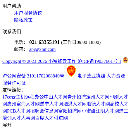
用户帮助
用户服务协议
隐私政策
联系我们
021 63355191
电话：
(工作日09:00-18:00)
邮箱：
api@xmf.com
Copyright © 2023-2026 小蜜蜂云工作 沪ICP备19037661号-1
沪公网安备 31011702008840号
电子营业执照
人力资源
服务许可证
友情链接：
17ce
云主机
远程办公
中山人才网
青州招聘
定州人才网
印刷人才
网
惠州富海人才网
遂宁人才网
泗洪人才网
顺德人才网
高校人才
网
PCB人才网
招聘会信息网
富阳招聘网
小蜜蜂
江阴人才网
焊工
培训
人才人事网
百度
人才引进网
展开