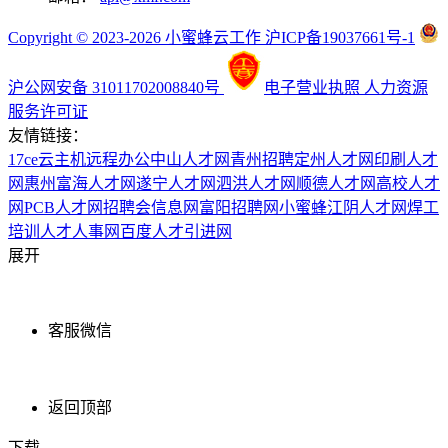
Copyright © 2023-2026 小蜜蜂云工作 沪ICP备19037661号-1
沪公网安备 31011702008840号
电子营业执照
人力资源
服务许可证
友情链接：
17ce
云主机
远程办公
中山人才网
青州招聘
定州人才网
印刷人才
网
惠州富海人才网
遂宁人才网
泗洪人才网
顺德人才网
高校人才
网
PCB人才网
招聘会信息网
富阳招聘网
小蜜蜂
江阴人才网
焊工
培训
人才人事网
百度
人才引进网
展开
客服微信
返回顶部
下载