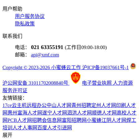
用户帮助
用户服务协议
隐私政策
联系我们
021 63355191
电话：
(工作日09:00-18:00)
邮箱：
api@xmf.com
Copyright © 2023-2026 小蜜蜂云工作 沪ICP备19037661号-1
沪公网安备 31011702008840号
电子营业执照
人力资源
服务许可证
友情链接：
17ce
云主机
远程办公
中山人才网
青州招聘
定州人才网
印刷人才
网
惠州富海人才网
遂宁人才网
泗洪人才网
顺德人才网
高校人才
网
PCB人才网
招聘会信息网
富阳招聘网
小蜜蜂
江阴人才网
焊工
培训
人才人事网
百度
人才引进网
展开