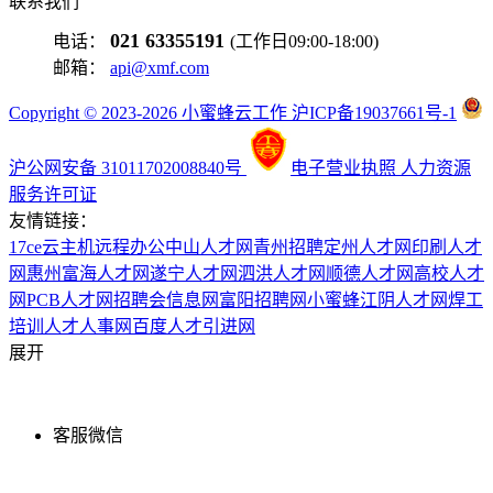
联系我们
021 63355191
电话：
(工作日09:00-18:00)
邮箱：
api@xmf.com
Copyright © 2023-2026 小蜜蜂云工作 沪ICP备19037661号-1
沪公网安备 31011702008840号
电子营业执照
人力资源
服务许可证
友情链接：
17ce
云主机
远程办公
中山人才网
青州招聘
定州人才网
印刷人才
网
惠州富海人才网
遂宁人才网
泗洪人才网
顺德人才网
高校人才
网
PCB人才网
招聘会信息网
富阳招聘网
小蜜蜂
江阴人才网
焊工
培训
人才人事网
百度
人才引进网
展开
客服微信