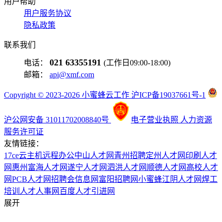
用户帮助
用户服务协议
隐私政策
联系我们
021 63355191
电话：
(工作日09:00-18:00)
邮箱：
api@xmf.com
Copyright © 2023-2026 小蜜蜂云工作 沪ICP备19037661号-1
沪公网安备 31011702008840号
电子营业执照
人力资源
服务许可证
友情链接：
17ce
云主机
远程办公
中山人才网
青州招聘
定州人才网
印刷人才
网
惠州富海人才网
遂宁人才网
泗洪人才网
顺德人才网
高校人才
网
PCB人才网
招聘会信息网
富阳招聘网
小蜜蜂
江阴人才网
焊工
培训
人才人事网
百度
人才引进网
展开