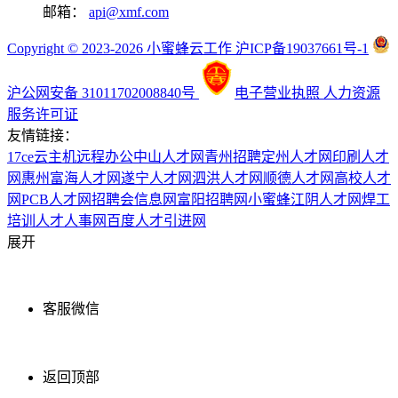
邮箱：
api@xmf.com
Copyright © 2023-2026 小蜜蜂云工作 沪ICP备19037661号-1
沪公网安备 31011702008840号
电子营业执照
人力资源
服务许可证
友情链接：
17ce
云主机
远程办公
中山人才网
青州招聘
定州人才网
印刷人才
网
惠州富海人才网
遂宁人才网
泗洪人才网
顺德人才网
高校人才
网
PCB人才网
招聘会信息网
富阳招聘网
小蜜蜂
江阴人才网
焊工
培训
人才人事网
百度
人才引进网
展开
客服微信
返回顶部