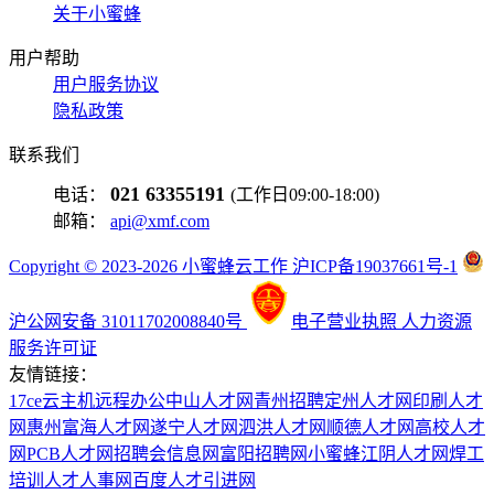
关于小蜜蜂
用户帮助
用户服务协议
隐私政策
联系我们
021 63355191
电话：
(工作日09:00-18:00)
邮箱：
api@xmf.com
Copyright © 2023-2026 小蜜蜂云工作 沪ICP备19037661号-1
沪公网安备 31011702008840号
电子营业执照
人力资源
服务许可证
友情链接：
17ce
云主机
远程办公
中山人才网
青州招聘
定州人才网
印刷人才
网
惠州富海人才网
遂宁人才网
泗洪人才网
顺德人才网
高校人才
网
PCB人才网
招聘会信息网
富阳招聘网
小蜜蜂
江阴人才网
焊工
培训
人才人事网
百度
人才引进网