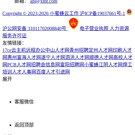
邮箱：
api@xmf.com
Copyright © 2023-2026 小蜜蜂云工作 沪ICP备19037661号-1
沪公网安备 31011702008840号
电子营业执照
人力资源
服务许可证
友情链接：
17ce
云主机
远程办公
中山人才网
青州招聘
定州人才网
印刷人才
网
惠州富海人才网
遂宁人才网
泗洪人才网
顺德人才网
高校人才
网
PCB人才网
招聘会信息网
富阳招聘网
小蜜蜂
江阴人才网
焊工
培训
人才人事网
百度
人才引进网
展开
客服微信
返回顶部