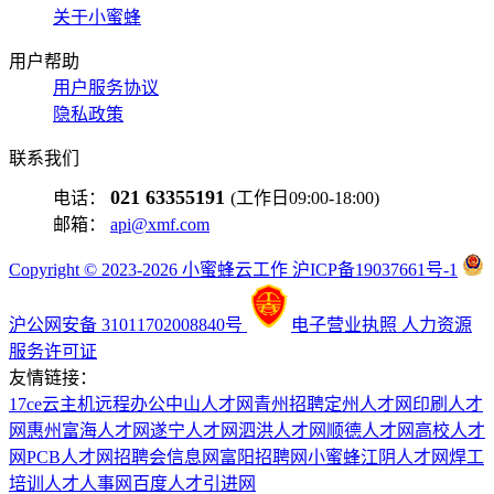
关于小蜜蜂
用户帮助
用户服务协议
隐私政策
联系我们
021 63355191
电话：
(工作日09:00-18:00)
邮箱：
api@xmf.com
Copyright © 2023-2026 小蜜蜂云工作 沪ICP备19037661号-1
沪公网安备 31011702008840号
电子营业执照
人力资源
服务许可证
友情链接：
17ce
云主机
远程办公
中山人才网
青州招聘
定州人才网
印刷人才
网
惠州富海人才网
遂宁人才网
泗洪人才网
顺德人才网
高校人才
网
PCB人才网
招聘会信息网
富阳招聘网
小蜜蜂
江阴人才网
焊工
培训
人才人事网
百度
人才引进网