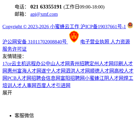
021 63355191
电话：
(工作日09:00-18:00)
邮箱：
api@xmf.com
Copyright © 2023-2026 小蜜蜂云工作 沪ICP备19037661号-1
沪公网安备 31011702008840号
电子营业执照
人力资源
服务许可证
友情链接：
17ce
云主机
远程办公
中山人才网
青州招聘
定州人才网
印刷人才
网
惠州富海人才网
遂宁人才网
泗洪人才网
顺德人才网
高校人才
网
PCB人才网
招聘会信息网
富阳招聘网
小蜜蜂
江阴人才网
焊工
培训
人才人事网
百度
人才引进网
展开
客服微信