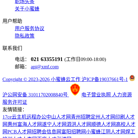
职场头条
关于小蜜蜂
用户帮助
用户服务协议
隐私政策
联系我们
021 63355191
电话：
(工作日09:00-18:00)
邮箱：
api@xmf.com
Copyright © 2023-2026 小蜜蜂云工作 沪ICP备19037661号-1
沪公网安备 31011702008840号
电子营业执照
人力资源
服务许可证
友情链接：
17ce
云主机
远程办公
中山人才网
青州招聘
定州人才网
印刷人才
网
惠州富海人才网
遂宁人才网
泗洪人才网
顺德人才网
高校人才
网
PCB人才网
招聘会信息网
富阳招聘网
小蜜蜂
江阴人才网
焊工