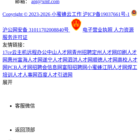
邮箱：
api@xmf.com
Copyright © 2023-2026 小蜜蜂云工作 沪ICP备19037661号-1
沪公网安备 31011702008840号
电子营业执照
人力资源
服务许可证
友情链接：
17ce
云主机
远程办公
中山人才网
青州招聘
定州人才网
印刷人才
网
惠州富海人才网
遂宁人才网
泗洪人才网
顺德人才网
高校人才
网
PCB人才网
招聘会信息网
富阳招聘网
小蜜蜂
江阴人才网
焊工
培训
人才人事网
百度
人才引进网
展开
客服微信
返回顶部