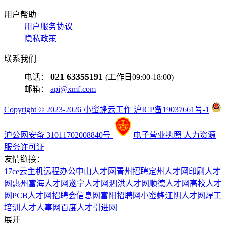
用户帮助
用户服务协议
隐私政策
联系我们
021 63355191
电话：
(工作日09:00-18:00)
邮箱：
api@xmf.com
Copyright © 2023-2026 小蜜蜂云工作 沪ICP备19037661号-1
沪公网安备 31011702008840号
电子营业执照
人力资源
服务许可证
友情链接：
17ce
云主机
远程办公
中山人才网
青州招聘
定州人才网
印刷人才
网
惠州富海人才网
遂宁人才网
泗洪人才网
顺德人才网
高校人才
网
PCB人才网
招聘会信息网
富阳招聘网
小蜜蜂
江阴人才网
焊工
培训
人才人事网
百度
人才引进网
展开