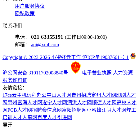
用户服务协议
隐私政策
联系我们
021 63355191
电话：
(工作日09:00-18:00)
邮箱：
api@xmf.com
Copyright © 2023-2026 小蜜蜂云工作 沪ICP备19037661号-1
沪公网安备 31011702008840号
电子营业执照
人力资源
服务许可证
友情链接：
17ce
云主机
远程办公
中山人才网
青州招聘
定州人才网
印刷人才
网
惠州富海人才网
遂宁人才网
泗洪人才网
顺德人才网
高校人才
网
PCB人才网
招聘会信息网
富阳招聘网
小蜜蜂
江阴人才网
焊工
培训
人才人事网
百度
人才引进网
展开