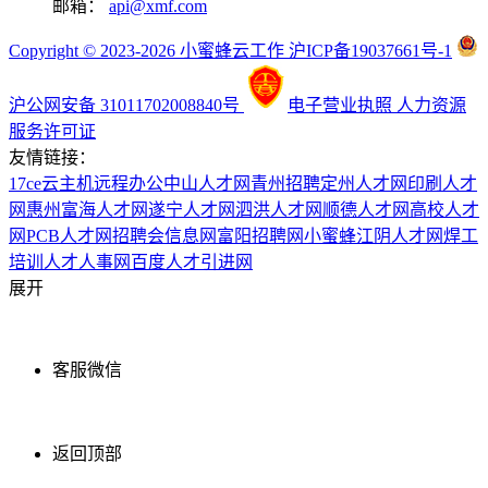
邮箱：
api@xmf.com
Copyright © 2023-2026 小蜜蜂云工作 沪ICP备19037661号-1
沪公网安备 31011702008840号
电子营业执照
人力资源
服务许可证
友情链接：
17ce
云主机
远程办公
中山人才网
青州招聘
定州人才网
印刷人才
网
惠州富海人才网
遂宁人才网
泗洪人才网
顺德人才网
高校人才
网
PCB人才网
招聘会信息网
富阳招聘网
小蜜蜂
江阴人才网
焊工
培训
人才人事网
百度
人才引进网
展开
客服微信
返回顶部