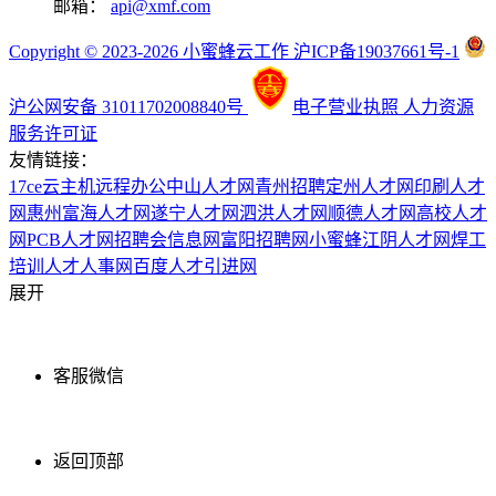
邮箱：
api@xmf.com
Copyright © 2023-2026 小蜜蜂云工作 沪ICP备19037661号-1
沪公网安备 31011702008840号
电子营业执照
人力资源
服务许可证
友情链接：
17ce
云主机
远程办公
中山人才网
青州招聘
定州人才网
印刷人才
网
惠州富海人才网
遂宁人才网
泗洪人才网
顺德人才网
高校人才
网
PCB人才网
招聘会信息网
富阳招聘网
小蜜蜂
江阴人才网
焊工
培训
人才人事网
百度
人才引进网
展开
客服微信
返回顶部