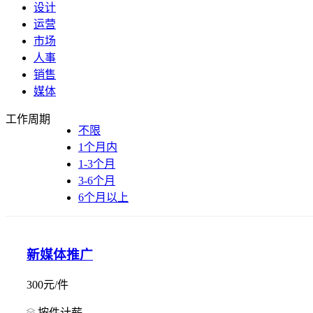
设计
运营
市场
人事
销售
媒体
工作周期
不限
1个月内
1-3个月
3-6个月
6个月以上
新媒体推广
300元/件
按件计薪