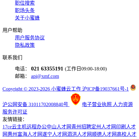
职位搜索
职场头条
关于小蜜蜂
用户帮助
用户服务协议
隐私政策
联系我们
021 63355191
电话：
(工作日09:00-18:00)
邮箱：
api@xmf.com
Copyright © 2023-2026 小蜜蜂云工作 沪ICP备19037661号-1
沪公网安备 31011702008840号
电子营业执照
人力资源
服务许可证
友情链接：
17ce
云主机
远程办公
中山人才网
青州招聘
定州人才网
印刷人才
网
惠州富海人才网
遂宁人才网
泗洪人才网
顺德人才网
高校人才