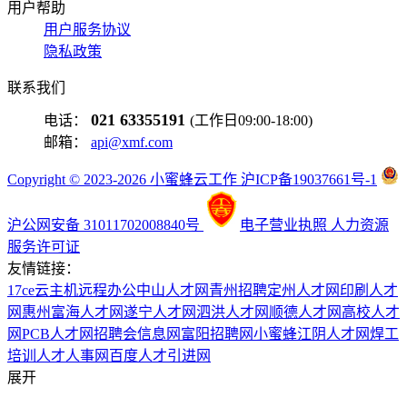
用户帮助
用户服务协议
隐私政策
联系我们
021 63355191
电话：
(工作日09:00-18:00)
邮箱：
api@xmf.com
Copyright © 2023-2026 小蜜蜂云工作 沪ICP备19037661号-1
沪公网安备 31011702008840号
电子营业执照
人力资源
服务许可证
友情链接：
17ce
云主机
远程办公
中山人才网
青州招聘
定州人才网
印刷人才
网
惠州富海人才网
遂宁人才网
泗洪人才网
顺德人才网
高校人才
网
PCB人才网
招聘会信息网
富阳招聘网
小蜜蜂
江阴人才网
焊工
培训
人才人事网
百度
人才引进网
展开