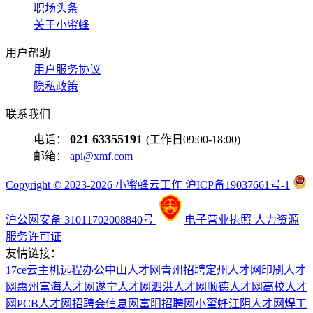
职场头条
关于小蜜蜂
用户帮助
用户服务协议
隐私政策
联系我们
021 63355191
电话：
(工作日09:00-18:00)
邮箱：
api@xmf.com
Copyright © 2023-2026 小蜜蜂云工作 沪ICP备19037661号-1
沪公网安备 31011702008840号
电子营业执照
人力资源
服务许可证
友情链接：
17ce
云主机
远程办公
中山人才网
青州招聘
定州人才网
印刷人才
网
惠州富海人才网
遂宁人才网
泗洪人才网
顺德人才网
高校人才
网
PCB人才网
招聘会信息网
富阳招聘网
小蜜蜂
江阴人才网
焊工