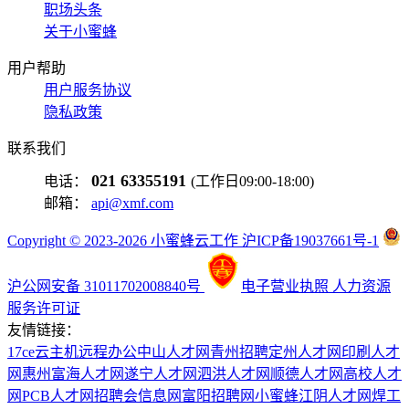
职场头条
关于小蜜蜂
用户帮助
用户服务协议
隐私政策
联系我们
021 63355191
电话：
(工作日09:00-18:00)
邮箱：
api@xmf.com
Copyright © 2023-2026 小蜜蜂云工作 沪ICP备19037661号-1
沪公网安备 31011702008840号
电子营业执照
人力资源
服务许可证
友情链接：
17ce
云主机
远程办公
中山人才网
青州招聘
定州人才网
印刷人才
网
惠州富海人才网
遂宁人才网
泗洪人才网
顺德人才网
高校人才
网
PCB人才网
招聘会信息网
富阳招聘网
小蜜蜂
江阴人才网
焊工