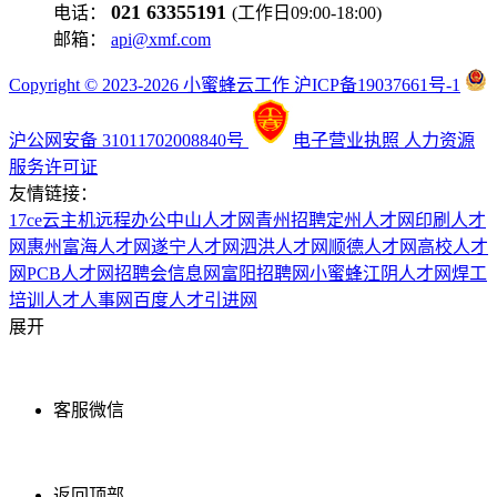
021 63355191
电话：
(工作日09:00-18:00)
邮箱：
api@xmf.com
Copyright © 2023-2026 小蜜蜂云工作 沪ICP备19037661号-1
沪公网安备 31011702008840号
电子营业执照
人力资源
服务许可证
友情链接：
17ce
云主机
远程办公
中山人才网
青州招聘
定州人才网
印刷人才
网
惠州富海人才网
遂宁人才网
泗洪人才网
顺德人才网
高校人才
网
PCB人才网
招聘会信息网
富阳招聘网
小蜜蜂
江阴人才网
焊工
培训
人才人事网
百度
人才引进网
展开
客服微信
返回顶部