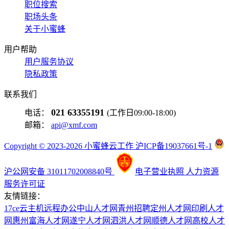
职位搜索
职场头条
关于小蜜蜂
用户帮助
用户服务协议
隐私政策
联系我们
021 63355191
电话：
(工作日09:00-18:00)
邮箱：
api@xmf.com
Copyright © 2023-2026 小蜜蜂云工作 沪ICP备19037661号-1
沪公网安备 31011702008840号
电子营业执照
人力资源
服务许可证
友情链接：
17ce
云主机
远程办公
中山人才网
青州招聘
定州人才网
印刷人才
网
惠州富海人才网
遂宁人才网
泗洪人才网
顺德人才网
高校人才