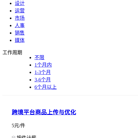
设计
运营
市场
人事
销售
媒体
工作周期
不限
1个月内
1-3个月
3-6个月
6个月以上
跨境平台商品上传与优化
5元/件
按件计薪