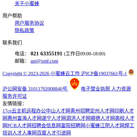
关于小蜜蜂
用户帮助
用户服务协议
隐私政策
联系我们
021 63355191
电话：
(工作日09:00-18:00)
邮箱：
api@xmf.com
Copyright © 2023-2026 小蜜蜂云工作 沪ICP备19037661号-1
沪公网安备 31011702008840号
电子营业执照
人力资源
服务许可证
友情链接：
17ce
云主机
远程办公
中山人才网
青州招聘
定州人才网
印刷人才
网
惠州富海人才网
遂宁人才网
泗洪人才网
顺德人才网
高校人才
网
PCB人才网
招聘会信息网
富阳招聘网
小蜜蜂
江阴人才网
焊工
培训
人才人事网
百度
人才引进网