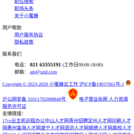
职位搜索
职场头条
关于小蜜蜂
用户帮助
用户服务协议
隐私政策
联系我们
021 63355191
电话：
(工作日09:00-18:00)
邮箱：
api@xmf.com
Copyright © 2023-2026 小蜜蜂云工作 沪ICP备19037661号-1
沪公网安备 31011702008840号
电子营业执照
人力资源
服务许可证
友情链接：
17ce
云主机
远程办公
中山人才网
青州招聘
定州人才网
印刷人才
网
惠州富海人才网
遂宁人才网
泗洪人才网
顺德人才网
高校人才