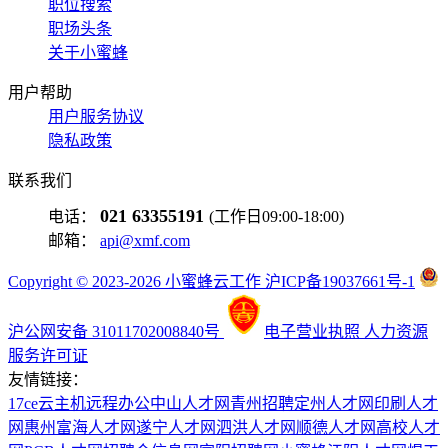
职位搜索
职场头条
关于小蜜蜂
用户帮助
用户服务协议
隐私政策
联系我们
021 63355191
电话：
(工作日09:00-18:00)
邮箱：
api@xmf.com
Copyright © 2023-2026 小蜜蜂云工作 沪ICP备19037661号-1
沪公网安备 31011702008840号
电子营业执照
人力资源
服务许可证
友情链接：
17ce
云主机
远程办公
中山人才网
青州招聘
定州人才网
印刷人才
网
惠州富海人才网
遂宁人才网
泗洪人才网
顺德人才网
高校人才