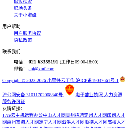
职位搜索
职场头条
关于小蜜蜂
用户帮助
用户服务协议
隐私政策
联系我们
021 63355191
电话：
(工作日09:00-18:00)
邮箱：
api@xmf.com
Copyright © 2023-2026 小蜜蜂云工作 沪ICP备19037661号-1
沪公网安备 31011702008840号
电子营业执照
人力资源
服务许可证
友情链接：
17ce
云主机
远程办公
中山人才网
青州招聘
定州人才网
印刷人才
网
惠州富海人才网
遂宁人才网
泗洪人才网
顺德人才网
高校人才