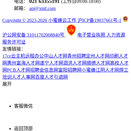
021 63355191
电话：
(工作日09:00-18:00)
邮箱：
api@xmf.com
Copyright © 2023-2026 小蜜蜂云工作 沪ICP备19037661号-1
沪公网安备 31011702008840号
电子营业执照
人力资源
服务许可证
友情链接：
17ce
云主机
远程办公
中山人才网
青州招聘
定州人才网
印刷人才
网
惠州富海人才网
遂宁人才网
泗洪人才网
顺德人才网
高校人才
网
PCB人才网
招聘会信息网
富阳招聘网
小蜜蜂
江阴人才网
焊工
培训
人才人事网
百度
人才引进网
展开
客服微信
返回顶部