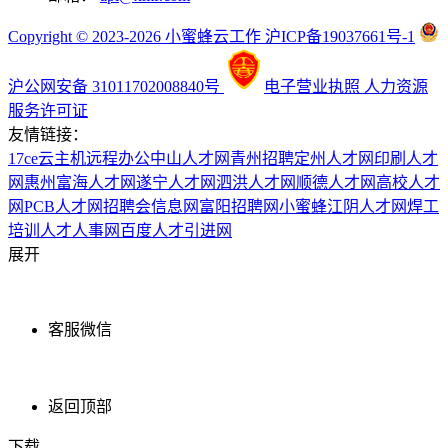
Copyright © 2023-2026 小蜜蜂云工作 沪ICP备19037661号-1
沪公网安备 31011702008840号
电子营业执照
人力资源
服务许可证
友情链接：
17ce
云主机
远程办公
中山人才网
青州招聘
定州人才网
印刷人才
网
惠州富海人才网
遂宁人才网
泗洪人才网
顺德人才网
高校人才
网
PCB人才网
招聘会信息网
富阳招聘网
小蜜蜂
江阴人才网
焊工
培训
人才人事网
百度
人才引进网
展开
客服微信
返回顶部
下载