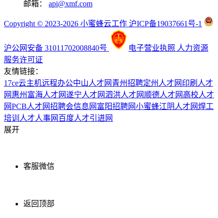
邮箱：
api@xmf.com
Copyright © 2023-2026 小蜜蜂云工作 沪ICP备19037661号-1
沪公网安备 31011702008840号
电子营业执照
人力资源
服务许可证
友情链接：
17ce
云主机
远程办公
中山人才网
青州招聘
定州人才网
印刷人才
网
惠州富海人才网
遂宁人才网
泗洪人才网
顺德人才网
高校人才
网
PCB人才网
招聘会信息网
富阳招聘网
小蜜蜂
江阴人才网
焊工
培训
人才人事网
百度
人才引进网
展开
客服微信
返回顶部