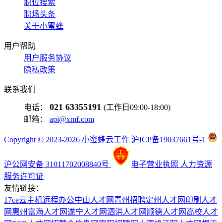
职位搜索
职场头条
关于小蜜蜂
用户帮助
用户服务协议
隐私政策
联系我们
021 63355191
电话：
(工作日09:00-18:00)
邮箱：
api@xmf.com
Copyright © 2023-2026 小蜜蜂云工作 沪ICP备19037661号-1
沪公网安备 31011702008840号
电子营业执照
人力资源
服务许可证
友情链接：
17ce
云主机
远程办公
中山人才网
青州招聘
定州人才网
印刷人才
网
惠州富海人才网
遂宁人才网
泗洪人才网
顺德人才网
高校人才