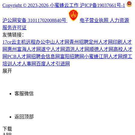
Copyright © 2023-2026 小蜜蜂云工作 沪ICP备19037661号-1
沪公网安备 31011702008840号
电子营业执照
人力资源
服务许可证
友情链接：
17ce
云主机
远程办公
中山人才网
青州招聘
定州人才网
印刷人才
网
惠州富海人才网
遂宁人才网
泗洪人才网
顺德人才网
高校人才
网
PCB人才网
招聘会信息网
富阳招聘网
小蜜蜂
江阴人才网
焊工
培训
人才人事网
百度
人才引进网
展开
客服微信
返回顶部
下载
APP