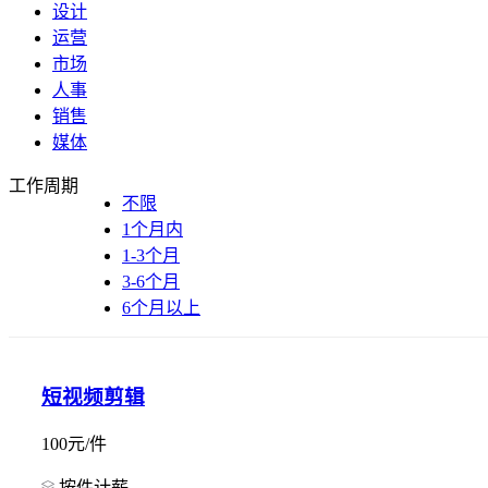
设计
运营
市场
人事
销售
媒体
工作周期
不限
1个月内
1-3个月
3-6个月
6个月以上
短视频剪辑
100元/件
按件计薪