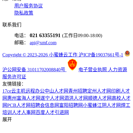
用户服务协议
隐私政策
联系我们
021 63355191
电话：
(工作日09:00-18:00)
邮箱：
api@xmf.com
Copyright © 2023-2026 小蜜蜂云工作 沪ICP备19037661号-1
沪公网安备 31011702008840号
电子营业执照
人力资源
服务许可证
友情链接：
17ce
云主机
远程办公
中山人才网
青州招聘
定州人才网
印刷人才
网
惠州富海人才网
遂宁人才网
泗洪人才网
顺德人才网
高校人才
网
PCB人才网
招聘会信息网
富阳招聘网
小蜜蜂
江阴人才网
焊工
培训
人才人事网
百度
人才引进网
展开