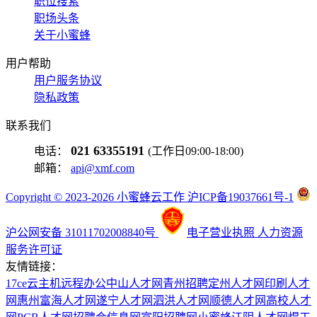
职位搜索
职场头条
关于小蜜蜂
用户帮助
用户服务协议
隐私政策
联系我们
021 63355191
电话：
(工作日09:00-18:00)
邮箱：
api@xmf.com
Copyright © 2023-2026 小蜜蜂云工作 沪ICP备19037661号-1
沪公网安备 31011702008840号
电子营业执照
人力资源
服务许可证
友情链接：
17ce
云主机
远程办公
中山人才网
青州招聘
定州人才网
印刷人才
网
惠州富海人才网
遂宁人才网
泗洪人才网
顺德人才网
高校人才