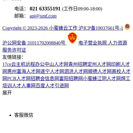
021 63355191
电话：
(工作日09:00-18:00)
邮箱：
api@xmf.com
Copyright © 2023-2026 小蜜蜂云工作 沪ICP备19037661号-1
沪公网安备 31011702008840号
电子营业执照
人力资源
服务许可证
友情链接：
17ce
云主机
远程办公
中山人才网
青州招聘
定州人才网
印刷人才
网
惠州富海人才网
遂宁人才网
泗洪人才网
顺德人才网
高校人才
网
PCB人才网
招聘会信息网
富阳招聘网
小蜜蜂
江阴人才网
焊工
培训
人才人事网
百度
人才引进网
展开
客服微信