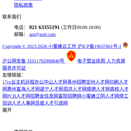
隐私政策
联系我们
021 63355191
电话：
(工作日09:00-18:00)
邮箱：
api@xmf.com
Copyright © 2023-2026 小蜜蜂云工作 沪ICP备19037661号-1
沪公网安备 31011702008840号
电子营业执照
人力资源
服务许可证
友情链接：
17ce
云主机
远程办公
中山人才网
青州招聘
定州人才网
印刷人才
网
惠州富海人才网
遂宁人才网
泗洪人才网
顺德人才网
高校人才
网
PCB人才网
招聘会信息网
富阳招聘网
小蜜蜂
江阴人才网
焊工
培训
人才人事网
百度
人才引进网
展开