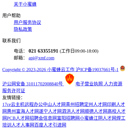
关于小蜜蜂
用户帮助
用户服务协议
隐私政策
联系我们
021 63355191
电话：
(工作日09:00-18:00)
邮箱：
api@xmf.com
Copyright © 2023-2026 小蜜蜂云工作 沪ICP备19037661号-1
沪公网安备 31011702008840号
电子营业执照
人力资源
服务许可证
友情链接：
17ce
云主机
远程办公
中山人才网
青州招聘
定州人才网
印刷人才
网
惠州富海人才网
遂宁人才网
泗洪人才网
顺德人才网
高校人才
网
PCB人才网
招聘会信息网
富阳招聘网
小蜜蜂
江阴人才网
焊工
培训
人才人事网
百度
人才引进网