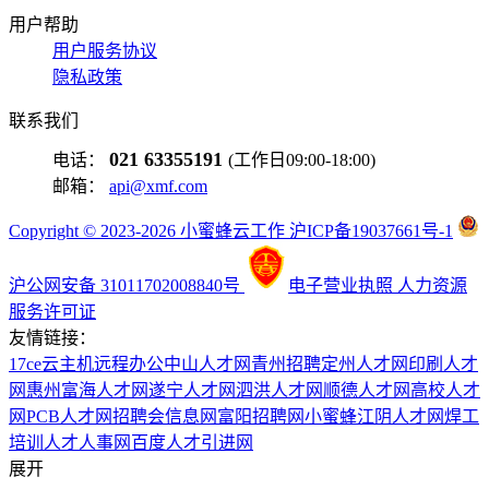
用户帮助
用户服务协议
隐私政策
联系我们
021 63355191
电话：
(工作日09:00-18:00)
邮箱：
api@xmf.com
Copyright © 2023-2026 小蜜蜂云工作 沪ICP备19037661号-1
沪公网安备 31011702008840号
电子营业执照
人力资源
服务许可证
友情链接：
17ce
云主机
远程办公
中山人才网
青州招聘
定州人才网
印刷人才
网
惠州富海人才网
遂宁人才网
泗洪人才网
顺德人才网
高校人才
网
PCB人才网
招聘会信息网
富阳招聘网
小蜜蜂
江阴人才网
焊工
培训
人才人事网
百度
人才引进网
展开