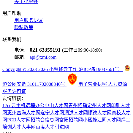
关于小蜜蜂
用户帮助
用户服务协议
隐私政策
联系我们
021 63355191
电话：
(工作日09:00-18:00)
邮箱：
api@xmf.com
Copyright © 2023-2026 小蜜蜂云工作 沪ICP备19037661号-1
沪公网安备 31011702008840号
电子营业执照
人力资源
服务许可证
友情链接：
17ce
云主机
远程办公
中山人才网
青州招聘
定州人才网
印刷人才
网
惠州富海人才网
遂宁人才网
泗洪人才网
顺德人才网
高校人才
网
PCB人才网
招聘会信息网
富阳招聘网
小蜜蜂
江阴人才网
焊工
培训
人才人事网
百度
人才引进网