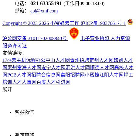
021 63355191
电话：
(工作日09:00-18:00)
邮箱：
api@xmf.com
Copyright © 2023-2026 小蜜蜂云工作 沪ICP备19037661号-1
沪公网安备 31011702008840号
电子营业执照
人力资源
服务许可证
友情链接：
17ce
云主机
远程办公
中山人才网
青州招聘
定州人才网
印刷人才
网
惠州富海人才网
遂宁人才网
泗洪人才网
顺德人才网
高校人才
网
PCB人才网
招聘会信息网
富阳招聘网
小蜜蜂
江阴人才网
焊工
培训
人才人事网
百度
人才引进网
展开
客服微信
返回顶部