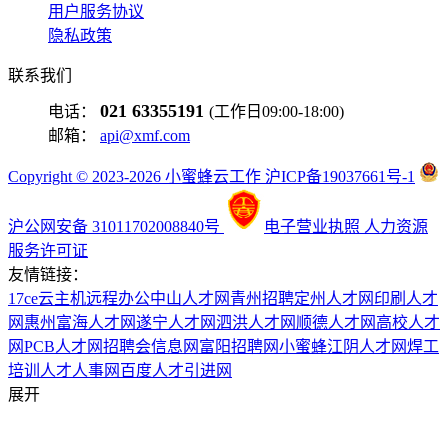
用户服务协议
隐私政策
联系我们
021 63355191
电话：
(工作日09:00-18:00)
邮箱：
api@xmf.com
Copyright © 2023-2026 小蜜蜂云工作 沪ICP备19037661号-1
沪公网安备 31011702008840号
电子营业执照
人力资源
服务许可证
友情链接：
17ce
云主机
远程办公
中山人才网
青州招聘
定州人才网
印刷人才
网
惠州富海人才网
遂宁人才网
泗洪人才网
顺德人才网
高校人才
网
PCB人才网
招聘会信息网
富阳招聘网
小蜜蜂
江阴人才网
焊工
培训
人才人事网
百度
人才引进网
展开