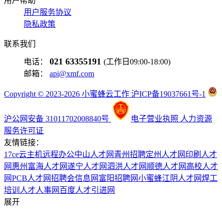
用户帮助
用户服务协议
隐私政策
联系我们
021 63355191
电话：
(工作日09:00-18:00)
邮箱：
api@xmf.com
Copyright © 2023-2026 小蜜蜂云工作 沪ICP备19037661号-1
沪公网安备 31011702008840号
电子营业执照
人力资源
服务许可证
友情链接：
17ce
云主机
远程办公
中山人才网
青州招聘
定州人才网
印刷人才
网
惠州富海人才网
遂宁人才网
泗洪人才网
顺德人才网
高校人才
网
PCB人才网
招聘会信息网
富阳招聘网
小蜜蜂
江阴人才网
焊工
培训
人才人事网
百度
人才引进网
展开