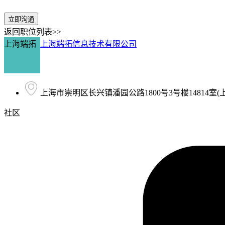
立即沟通
返回职位列表>>
上海端拓
上海端拓信息技术有限公司
上海市崇明区长兴镇潘园公路1800号3号楼14814室
社区