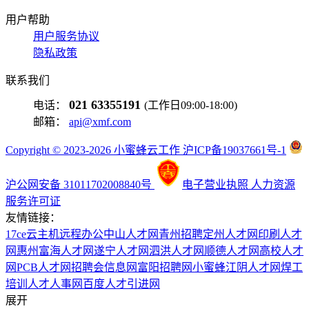
用户帮助
用户服务协议
隐私政策
联系我们
021 63355191
电话：
(工作日09:00-18:00)
邮箱：
api@xmf.com
Copyright © 2023-2026 小蜜蜂云工作 沪ICP备19037661号-1
沪公网安备 31011702008840号
电子营业执照
人力资源
服务许可证
友情链接：
17ce
云主机
远程办公
中山人才网
青州招聘
定州人才网
印刷人才
网
惠州富海人才网
遂宁人才网
泗洪人才网
顺德人才网
高校人才
网
PCB人才网
招聘会信息网
富阳招聘网
小蜜蜂
江阴人才网
焊工
培训
人才人事网
百度
人才引进网
展开